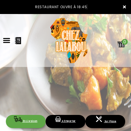
×
RESTAURANT OUVRE À 18:45
0
ACCUEIL
LA CARTE
VOTRE COMPTE
En Livraison
A Emporter
Sur Place
NOTRE RESTAURANT