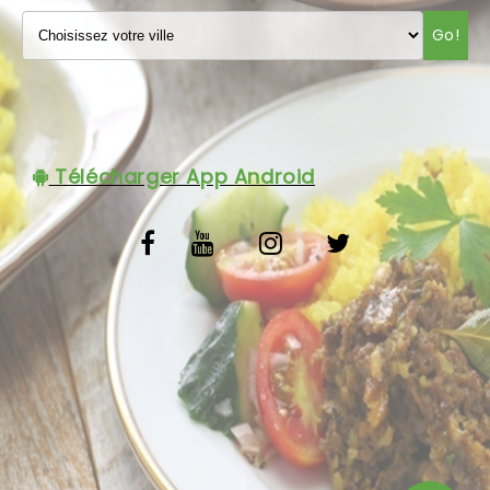
VOS AVIS
Go!
MENTIONS LÉGALES
C.G.V
Télécharger App Android