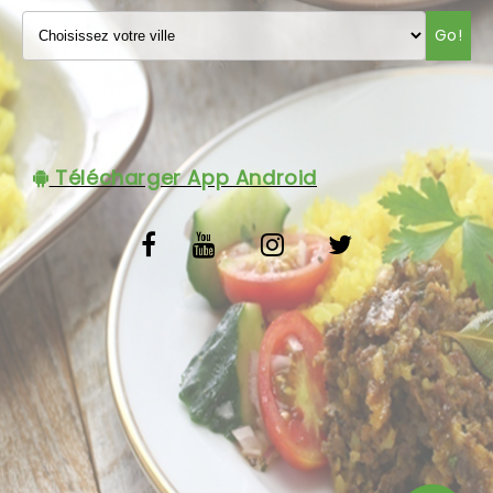
VOS AVIS
Go!
MENTIONS LÉGALES
C.G.V
Télécharger App Android