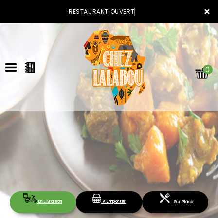
×
RESTAURANT OUVERT
0
ACCUEIL
LA CARTE
VOTRE COMPTE
En Livraison
A Emporter
Sur Place
NOTRE RESTAURANT