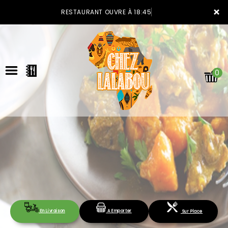
×
RESTAURANT OUVRE À 18:45
0
ACCUEIL
LA CARTE
VOTRE COMPTE
En Livraison
A Emporter
Sur Place
NOTRE RESTAURANT