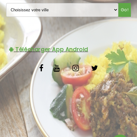
VOS AVIS
Go!
MENTIONS LÉGALES
C.G.V
Télécharger App Android